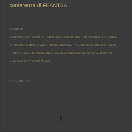
conferenza di
FEANTSA
Condividi
Etichette:
comunità
cultura
educazione
esclusione sociale
europa
formazione
group-work
homelessness
inclusione
lavoro di gruppo
marginalità
Multipolis
povertà
psicologia
senza dimora
training
Ubicazione:
Malmö, Svezia
COMMENTI