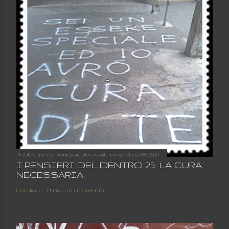
Pubblicato da
www.paolobrusa.it
novembre 09, 2024
I PENSIERI DEL DENTRO 25: LA CURA
NECESSARIA.
Condividi
Posta un commento