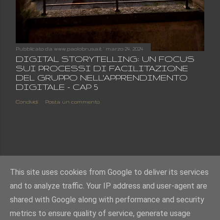
Pubblicato da
www.paolobrusa.it
marzo 24, 2024
DIGITAL STORYTELLING: UN FOCUS
SUI PROCESSI DI FACILITAZIONE
DEL GRUPPO NELL'APPRENDIMENTO
DIGITALE - CAP 5
Condividi
Posta un commento
This site uses cookies from Google to deliver its services
and to analyze traffic. Your IP address and user-agent are
shared with Google along with performance and security
metrics to ensure quality of service, generate usage
Powered by Blogger