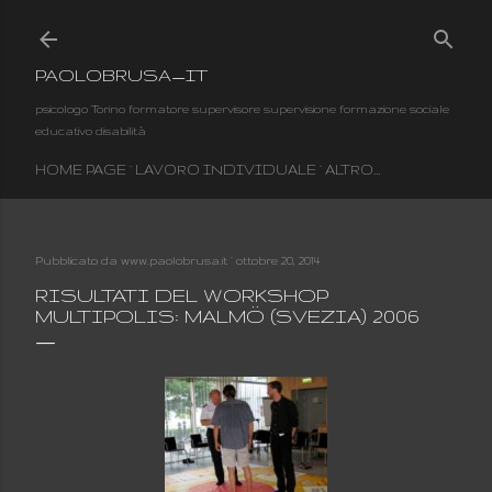
Passa ai contenuti principali
PAOLOBRUSA_IT
psicologo Torino formatore supervisore supervisione formazione sociale
educativo disabilità
HOME PAGE
LAVORO INDIVIDUALE
ALTRO…
Pubblicato da
www.paolobrusa.it
ottobre 20, 2014
RISULTATI DEL WORKSHOP
MULTIPOLIS: MALMÖ (SVEZIA) 2006