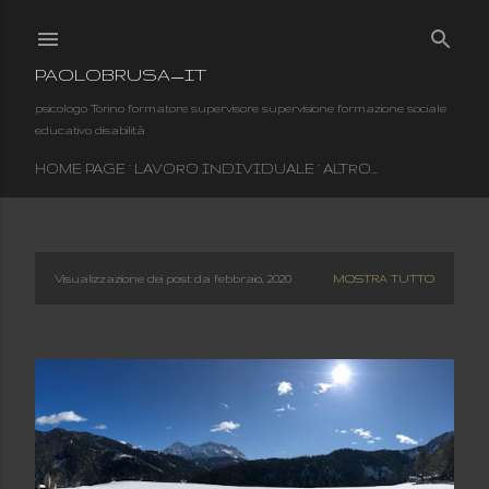
Passa ai contenuti principali
PAOLOBRUSA_IT
psicologo Torino formatore supervisore supervisione formazione sociale
educativo disabilità
HOME PAGE
LAVORO INDIVIDUALE
ALTRO…
Visualizzazione dei post da febbraio, 2020
MOSTRA TUTTO
P
o
s
t