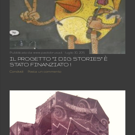
Pubblicato da
www.paolobrusa.it
luglio 30, 2015
IL PROGETTO "I DIG STORIES" È
STATO FINANZIATO !
Condividi
Posta un commento