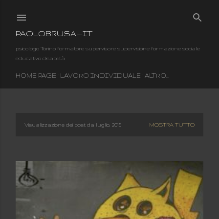
Passa ai contenuti principali
PAOLOBRUSA_IT
psicologo Torino formatore supervisore supervisione formazione sociale
educativo disabilità
HOME PAGE
LAVORO INDIVIDUALE
ALTRO…
Visualizzazione dei post da luglio, 2015
MOSTRA TUTTO
P
o
s
t