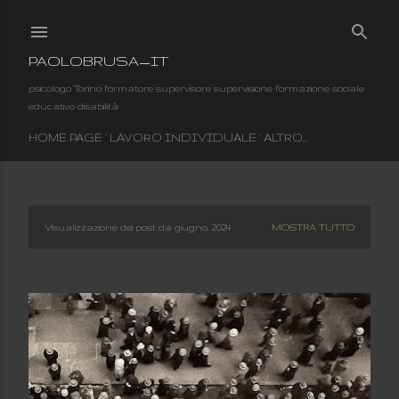
Passa ai contenuti principali
PAOLOBRUSA_IT
psicologo Torino formatore supervisore supervisione formazione sociale
educativo disabilità
HOME PAGE
LAVORO INDIVIDUALE
ALTRO…
Visualizzazione dei post da giugno, 2024
MOSTRA TUTTO
P
o
s
t