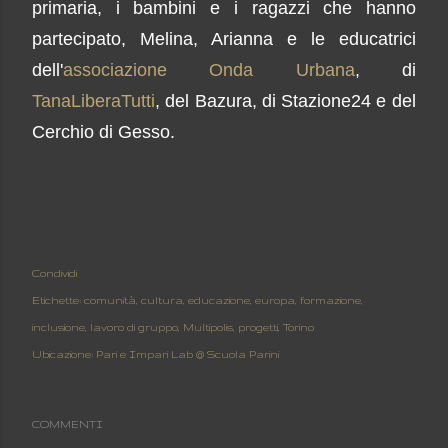
primaria, i bambini e i ragazzi che hanno
partecipato, Melina, Arianna
e
le educatrici
dell'
associazione Onda Urbana
,
di
TanaLiberaTutti
, d
el
Bazura, d
i Stazione24
e del
Cerchio di Gesso.
Condividi
Etichette:
comunità
cultura
educazione
europa
formazione
inclusione
lavoro di gruppo
Multipolis
progetti
Torino
Ubicazione:
Pari e Impari Lab @ Scuola Parini
COMMENTI