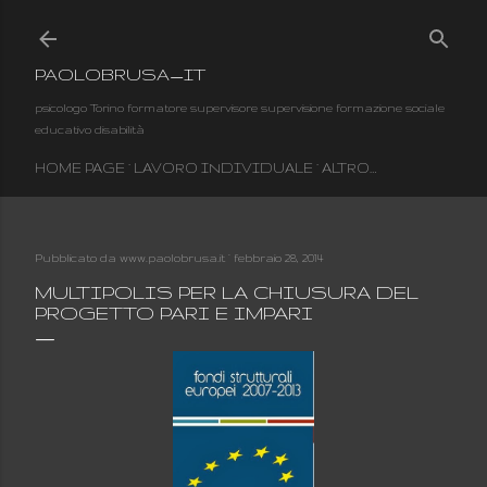
Passa ai contenuti principali
PAOLOBRUSA_IT
psicologo Torino formatore supervisore supervisione formazione sociale
educativo disabilità
HOME PAGE
LAVORO INDIVIDUALE
ALTRO…
Pubblicato da
www.paolobrusa.it
febbraio 28, 2014
MULTIPOLIS PER LA CHIUSURA DEL
PROGETTO PARI E IMPARI