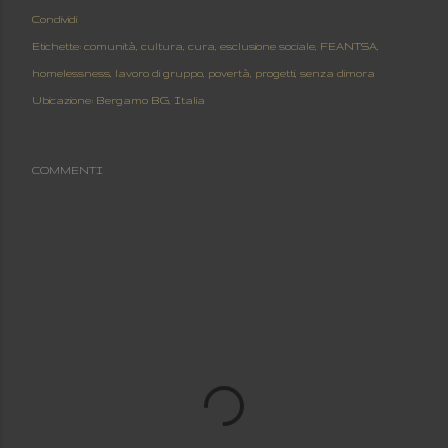
Condividi
Etichette:
comunità
cultura
cura
esclusione sociale
FEANTSA
homelessness
lavoro di gruppo
povertà
progetti
senza dimora
Ubicazione:
Bergamo BG, Italia
COMMENTI