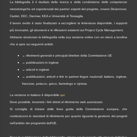
La bibliografia è il risultato della ricerca e della condivisione delle competenze
metodologiche ed esperienziali dei partner esperti del progetto, ovvero Diciannove,
Cardet, EEC, Danmar, KEA e Università di Tessaglia.
Il lavoro svolto è stato finalizzato a raccogliere la letteratura disponibile, i supporti
più innovativi, gli strumenti e le riflessioni esistenti sul Project Cycle Management.
Abbiamo strutturato la bibliografia nella sua versione online con un menù a tendina
che si apre sui seguenti ambiti:
→ riferimenti generali e principali direttive della Commissione UE
→ pubblicazioni in inglese
→ articoli in inglese
→ pubblicazioni, articoli e link in partner lingue nazionali: italiano, inglese,
francese, polacco, greco, fiammingo e cipriota
La versione in italiano è disponibile
qui
Dove possibile, troverete i link diretti al riferimento web autorizzato.
Si consiglia di iniziare dalle linee guida della Commissione europea, che
costituiscono lo standard di riferimento per quanto riguarda la gestione dei progetti
nell'ambito dei programmi dell'UE.