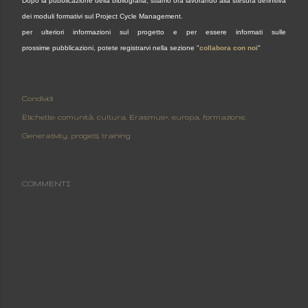
Dopo la pubblicazione della bibliografia, stiamo ora lavorando alla stesura definitiva
dei moduli formativi sul Project Cycle Management.
per ulteriori informazioni sul progetto e per essere informati sulle
prossime
pubblicazioni, potete registrarvi nella sezione "
collabora con noi
"
Condividi
Etichette:
comunità
cultura
Erasmus+
europa
formazione
Generativity
progetti
training
COMMENTI