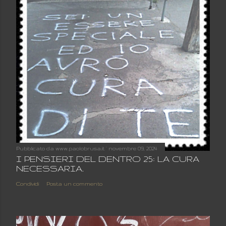
Pubblicato da
www.paolobrusa.it
novembre 09, 2024
I PENSIERI DEL DENTRO 25: LA CURA
NECESSARIA.
Condividi
Posta un commento