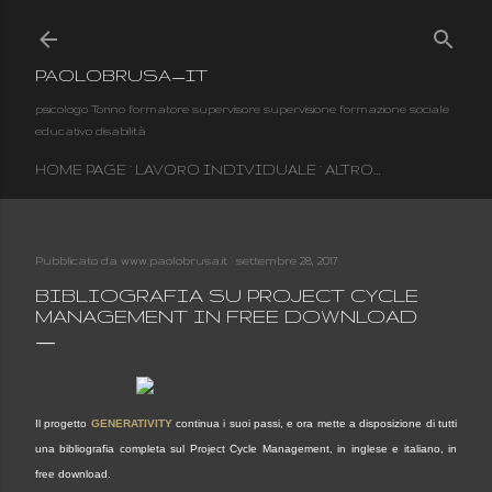
Passa ai contenuti principali
PAOLOBRUSA_IT
psicologo Torino formatore supervisore supervisione formazione sociale
educativo disabilità
HOME PAGE
LAVORO INDIVIDUALE
ALTRO…
Pubblicato da
www.paolobrusa.it
settembre 28, 2017
BIBLIOGRAFIA SU PROJECT CYCLE
MANAGEMENT IN FREE DOWNLOAD
Il progetto
GENERATIVITY
continua i suoi passi, e ora mette a disposizione di tutti
una bibliografia completa sul Project Cycle Management, in inglese e italiano, in
free download.