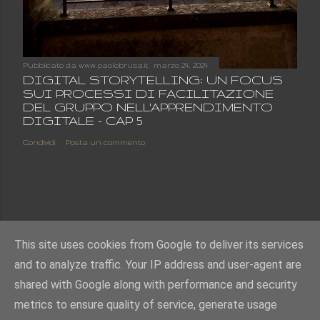
Pubblicato da
www.paolobrusa.it
marzo 24, 2024
DIGITAL STORYTELLING: UN FOCUS
SUI PROCESSI DI FACILITAZIONE
DEL GRUPPO NELL'APPRENDIMENTO
DIGITALE - CAP 5
Condividi
Posta un commento
This site uses cookies from Google to deliver its services
and to analyze traffic. Your IP address and user-agent are
shared with Google along with performance and security
metrics to ensure quality of service, generate usage
Powered by Blogger