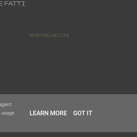
E FATTI
POST PIÙ VECCHI
-agent
LEARN MORE
GOT IT
e usage