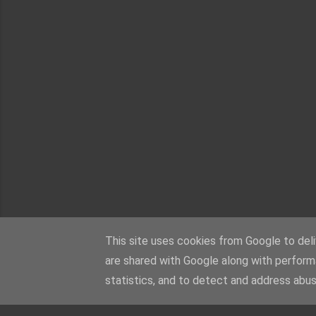
This site uses cookies from Google to deliv
are shared with Google along with perform
statistics, and to detect and address abus