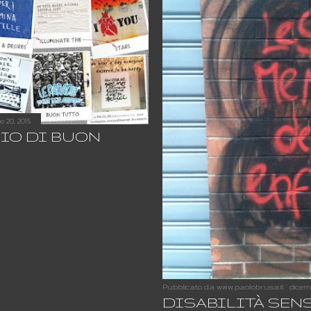
 20, 2015
IO DI BUON
Pubblicato da
www.paolobrusa.it
dicem
DISABILITÀ SENS