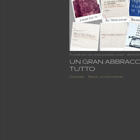
Pubblicato da
www.paolobrusa.it
dicembre
UN GRAN ABBRACC
TUTTO
Condividi
Posta un commento