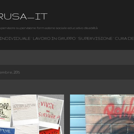
Passa ai contenuti principali
RUSA_IT
pervisore supervisione formazione sociale educativo disabilità
 INDIVIDUALE
LAVORO IN GRUPPO
SUPERVISIONE
CURA DE
embre, 2015