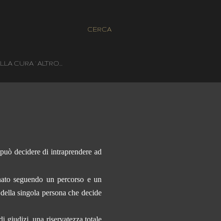
CERCA
LLA CURA
ALTRO…
può decidere di intraprendere ad
inato seguendo un percorso e un
i della singola persona che decide
i giudizi, una riservatezza totale