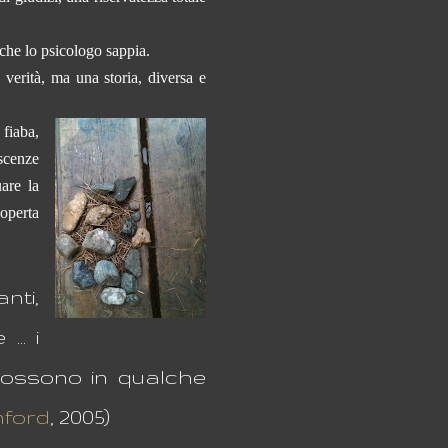
 che lo psicologo sappia.
a verità, ma una storia, diversa e
fiaba,
scenze
are la
coperta
nti,
.. i
possono in qualche
nford
, 2005)