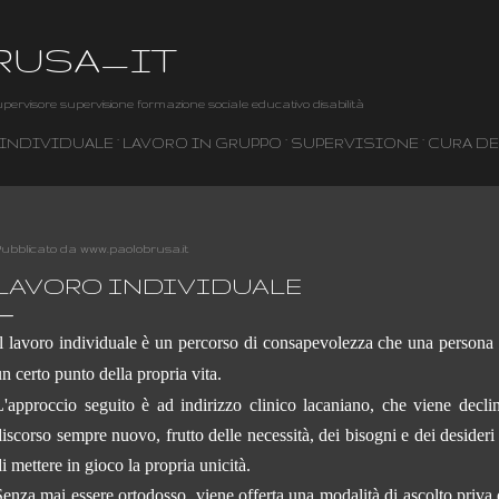
Passa ai contenuti principali
RUSA_IT
pervisore supervisione formazione sociale educativo disabilità
 INDIVIDUALE
LAVORO IN GRUPPO
SUPERVISIONE
CURA DE
ubblicato da
www.paolobrusa.it
LAVORO INDIVIDUALE
Il lavoro individuale è un percorso di consapevolezza che una persona 
un certo punto della propria vita.
L'approccio seguito è ad indirizzo clinico lacaniano, che viene decl
discorso sempre nuovo, frutto delle necessità, dei bisogni e dei desider
i mettere in gioco la propria unicità.
Senza mai essere ortodosso, viene offerta una modalità di ascolto priva d