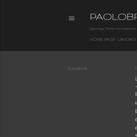
PAOLOB
psicologo Torino formatore su
HOME PAGE
LAVORO
Condividi
P
d