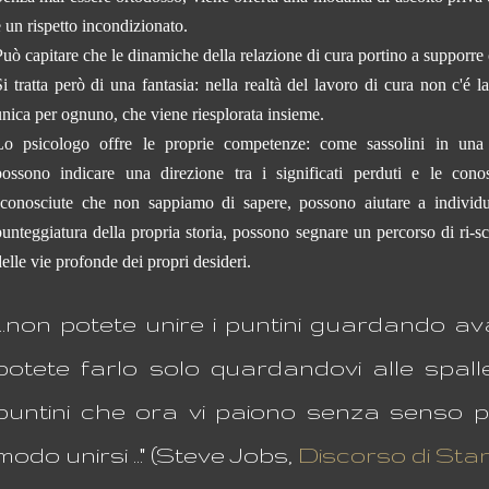
e un rispetto incondizionato.
Può capitare che le dinamiche della relazione di cura portino a supporre
Si tratta però di una fantasia: nella realtà del lavoro di cura non c'é l
unica per ognuno, che viene riesplorata insieme.
Lo psicologo offre le proprie competenze: come sassolini in una 
possono indicare una direzione tra i significati perduti e le cono
sconosciute che non sappiamo di sapere, possono aiutare a individu
punteggiatura della propria storia, possono segnare un percorso di ri-s
delle vie profonde dei propri desideri.
"...non potete unire i puntini guardando ava
potete farlo solo quardandovi alle spalle .
puntini che ora vi paiono senza senso 
modo unirsi ..." (Steve Jobs,
Discorso di Sta