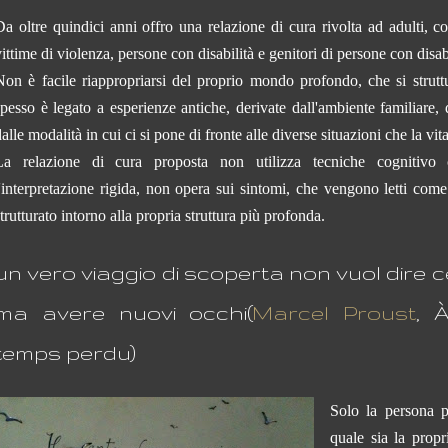
Da oltre quindici anni offro una relazione di cura rivolta ad adulti, 
ittime di violenza, persone con disabilità e genitori di persone con disabi
Non è facile riappropriarsi del proprio mondo profondo, che si struttu
spesso è legato a esperienze antiche, derivate dall'ambiente familiare, d
alle modalità in cui ci si pone di fronte alle diverse situazioni che la vita
La relazione di cura proposta non utilizza tecniche cognitivo
l'interpretazione rigida, non opera sui sintomi, che vengono letti com
trutturato intorno alla propria struttura più profonda.
un vero viaggio di scoperta non vuol dire 
ma avere nuovi occhi(
Marcel Proust
, 
temps perdu)
Solo la persona p
quale sia la propr