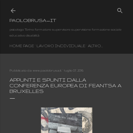
Passa ai contenuti principali
PAOLOBRUSA_IT
psicologo Torino formatore supervisore supervisione formazione sociale
educativo disabilità
HOME PAGE
LAVORO INDIVIDUALE
ALTRO…
Pubblicato da
www.paolobrusa.it
luglio 07, 2016
APPUNTI E SPUNTI DALLA
CONFERENZA EUROPEA DI FEANTSA A
BRUXELLES