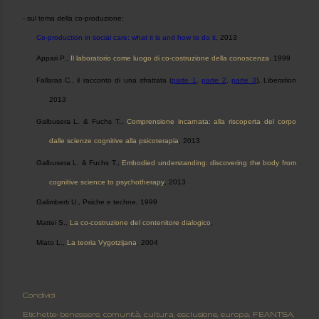
- sul tema della co-produzione:
Co-production in social care: what it is and how to do it
, 2013
Appari P.,
Il laboratorio come luogo di co-costruzio
ne della conoscenza
, 1999
Fallaras C., il racconto di una sfrattata (
parte 1
,
parte 2
,
parte 3
), Liberation
2013
Galbusera L. & Fuchs T.,
Comprensione incarnata: alla ris
coperta del corpo
dalle scienze cognitive alla psicoterapia
, 2013
Galbusera L. & Fuchs T.,
Embodied understanding: discovering the body from
cognitive science to psychotherapy
, 2013
Galimberti U., Psiche e techne, 1999
Mattei S.,
La co-costruzione del contenitore dialogico
,
Miato L.,
La teoria Vygotzijana
, 2004
Condividi
Etichette:
benessere
comunità
cultura
esclusione
europa
FEANTSA