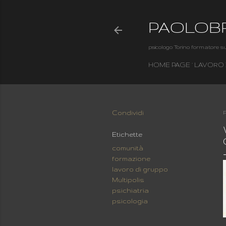
PAOLOB
psicologo Torino formatore su
HOME PAGE
LAVORO
Condividi
P
Etichette
comunità
formazione
lavoro di gruppo
Multipolis
psichiatria
psicologia