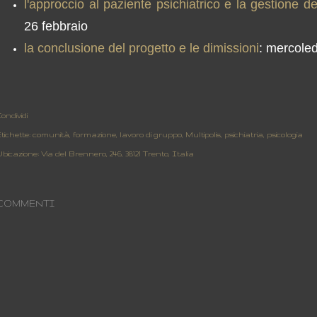
l'approccio al paziente psichiatrico e la gestione 
26 febbraio
la conclusione del progetto e le dimissioni
: mercoled
ondividi
tichette:
comunità
formazione
lavoro di gruppo
Multipolis
psichiatria
psicologia
bicazione:
Via del Brennero, 246, 38121 Trento, Italia
COMMENTI