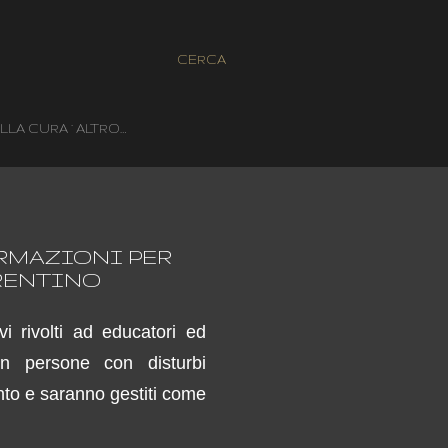
CERCA
LLA CURA
ALTRO…
RMAZIONI PER
TRENTINO
vi rivolti ad educatori ed
on persone con disturbi
rento e saranno gestiti come