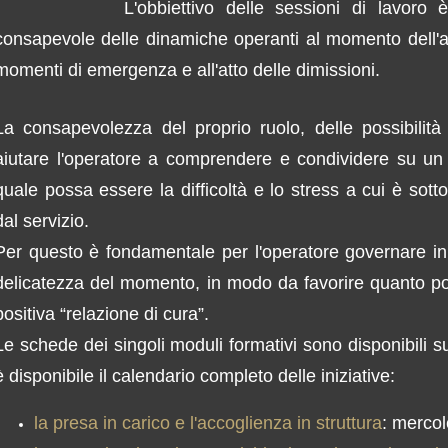
L'obbiettivo delle sessioni di lavoro 
consapevole delle dinamiche operanti al momento dell'arr
momenti di emergenza e all'atto delle dimissioni.
La consapevolezza del proprio ruolo, delle possibili
aiutare l'operatore a comprendere e condividere su u
quale possa essere la difficoltà e lo stress a cui è sott
dal servizio.
Per questo è fondamentale per l'operatore governare i
delicatezza del momento, in modo da favorire quanto poss
positiva “relazione di cura”.
Le schede dei singoli moduli formativi sono disponibili su
è disponibile il calendario completo delle iniziative:
la presa in carico e l'accoglienza in struttura
: merco