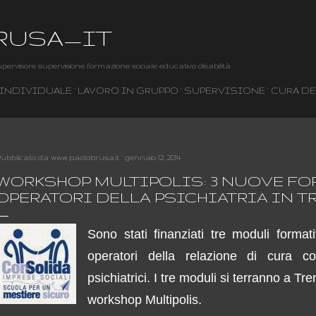
Passa ai contenuti principali
RUSA_IT
pervisore supervisione formazione sociale educativo disabilità
 INDIVIDUALE
LAVORO IN GRUPPO
SUPERVISIONE
CURA DE
ubblicato da
www.paolobrusa.it
gennaio 12, 2014
WORKSHOP MULTIPOLIS: 3 NUOVE FO
OPERATORI DELLA PSICHIATRIA IN 
Sono stati finanziati tre moduli formati
operatori della relazione di cura c
psichiatrici. I tre moduli si terranno a T
workshop Multipolis.